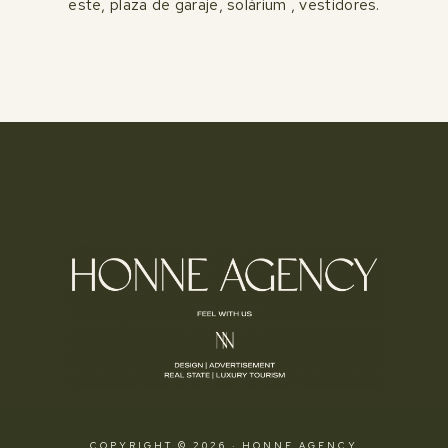
este, plaza de garaje, solárium , vestidores.
COPYRIGHT © 2026 · HONNE AGENCY