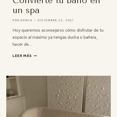
Convierte tu baño en
un spa
POR
ADMIN
DICIEMBRE 22, 2021
Hoy queremos aconsejaros cómo disfrutar de tu
espacio al máximo ya tengas ducha o bañera,
hacer de…
CONVIERTE
LEER MÁS
TU
BAÑO
EN
UN
SPA